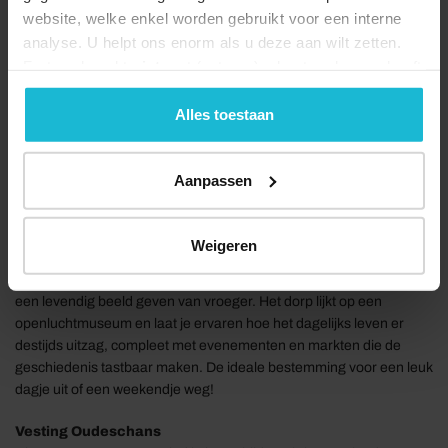
website, welke enkel worden gebruikt voor een interne
analyse. U helpt ons enorm als u deze aan wilt zetten.
Forten.nl werkt
niet
met (externe) adverteerders en heeft
geen commerciële doelstelling. U kunt deze cookies via
de knoppen accepteren, beheren of weigeren.
Alles toestaan
Aanpassen
Vesting Bourtagne
Weigeren
Vandaag de dag wandel je er over geplaveide straatjes langs oude
kanonnen, houten bruggen en karakteristieke panden die samen
een levendig beeld geven van vroeger. Het dorp lijkt op een
openluchtmuseum en laat je ervaren hoe het dagelijks leven er
destijds uitzag, compleet met evenementen en markten die de
geschiedenis tastbaar maken. De ideale bestemming voor een leuk
dagje uit of een weekendje weg!
Vesting Oudeschans