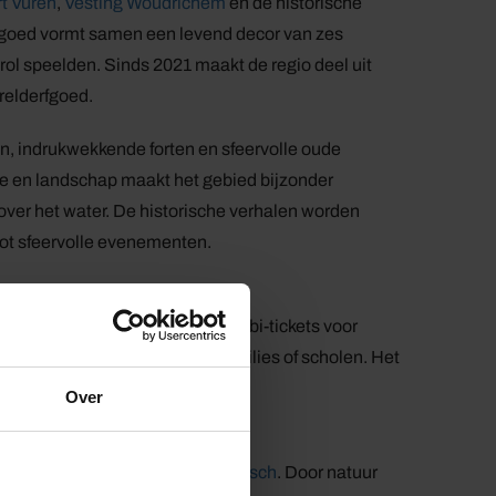
t Vuren
,
Vesting Woudrichem
en de historische
rfgoed vormt samen een levend decor van zes
ol speelden. Sinds 2021 maakt de regio deel uit
relderfgoed.
, indrukwekkende forten en sfeervolle oude
ie en landschap maakt het gebied bijzonder
over het water. De historische verhalen worden
tot sfeervolle evenementen.
e arrangementen. Denk aan combi-tickets voor
en groepsaanbiedingen voor families of scholen. Het
ten. Zo profiteren niet alleen de
Over
n de regio.
 zoals
Nationaal Park De Biesbosch
. Door natuur