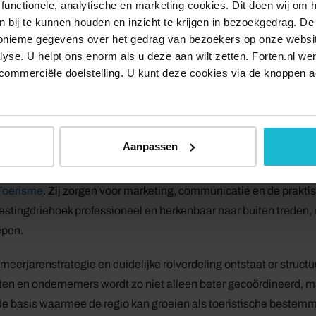
ur te combineren ontstaat een veelzijdig aanbod dat een breed p
functionele, analytische en marketing cookies. Dit doen wij om
ken bij te kunnen houden en inzicht te krijgen in bezoekgedrag. D
uivers. Het toeristisch profiel wordt daardoor sterker en veelzijd
nonieme gegevens over het gedrag van bezoekers op onze websi
ige bestemming voor korte vakanties.
lyse. U helpt ons enorm als u deze aan wilt zetten. Forten.nl we
commerciële doelstelling. U kunt deze cookies via de knoppen a
chting is dat dit niet alleen meer bezoekers oplevert, maar oo
et een grotere stroom toeristen blijft er meer draagvlak om mo
Aanpassen
ionele uitvoering en coördinatie
werking krijgt vorm dankzij partijen zoals
VVV Biesboschlinie
,
Toerisme
. Zij zorgen voor marketing, communicatie en de prakti
estingdriehoek professioneel en herkenbaar naar buiten treden,
epen.
meerjarenstrategie en duidelijke rolverdeling ontstaat er structu
n en ondernemers wordt zo niet alleen beter gecoördineerd, maa
de basis waarmee de regio kan groeien als toeristische bestemm