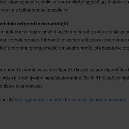
ool staat voor een unieke mix van rivierenlandschap, historie e
nnen- als buitenlandse bezoekers.
tvisie erfgoed in de spotlight
mstplannen draaien om het nog beter benutten van de rijke ges
aan verhalenroutes, interactieve presentaties en evenementen d
enis combineren met muziek en gastronomie, of educatieve pr
rtdurend te vernieuwen en erfgoed te koppelen aan eigentijdse 
eiden als een dynamische bestemming. Zo blijft het gebied nie
pnieuw te ontdekken.
gnal 24
Vestingdriehoek bundelt toerisme in rivierenlandschap