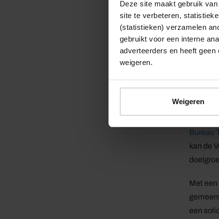
en cultu
Deze site maakt gebruik van 
site te verbeteren, statistie
cultuursn
(statistieken) verzamelen a
volwaard
gebruikt voor een interne ana
adverteerders en heeft geen 
De verwa
weigeren.
groei. M
houden.
Weigeren
Profess
De samen
Bureau 
kan de V
doelgro
Met een 
gemeente
een soli