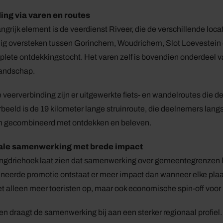
ing via varen en routes
ngrijk element is de veerdienst Riveer, die de verschillende loca
g oversteken tussen Gorinchem, Woudrichem, Slot Loevestein e
lete ontdekkingstocht. Het varen zelf is bovendien onderdeel va
landschap.
 veerverbinding zijn er uitgewerkte fiets- en wandelroutes die de
beeld is de 19 kilometer lange struinroute, die deelnemers langs 
 gecombineerd met ontdekken en beleven.
ale samenwerking met brede impact
ngdriehoek laat zien dat samenwerking over gemeentegrenzen l
neerde promotie ontstaat er meer impact dan wanneer elke plaat
iet alleen meer toeristen op, maar ook economische spin-off voor 
n draagt de samenwerking bij aan een sterker regionaal profiel.