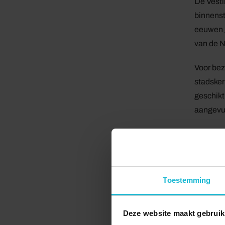
De Vesti
binnens
eeuwen g
van de N
Voor bez
stadsker
geschikt
aangevul
Arrange
Om bezoe
meerdere
idee is 
Toestemming
beziensw
Deze website maakt gebruik
Daarnaas