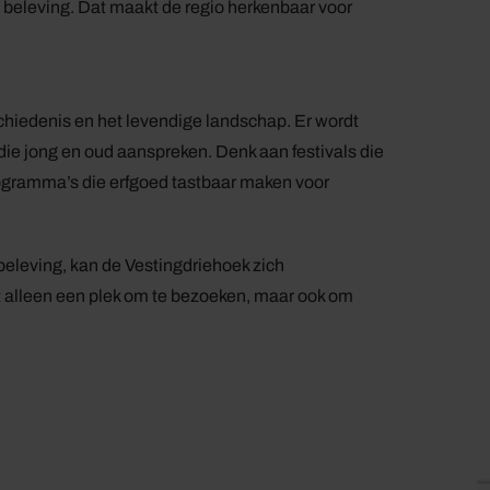
n beleving. Dat maakt de regio herkenbaar voor
chiedenis en het levendige landschap. Er wordt
ie jong en oud aanspreken. Denk aan festivals die
ogramma’s die erfgoed tastbaar maken voor
beleving, kan de Vestingdriehoek zich
t alleen een plek om te bezoeken, maar ook om