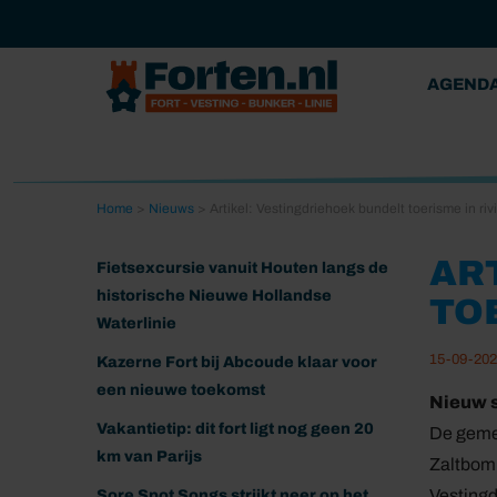
AGEND
Home
>
Nieuws
>
Artikel: Vestingdriehoek bundelt toerisme in ri
AR
Fietsexcursie vanuit Houten langs de
historische Nieuwe Hollandse
TO
Waterlinie
15-09-20
Kazerne Fort bij Abcoude klaar voor
een nieuwe toekomst
Nieuw 
Vakantietip: dit fort ligt nog geen 20
De geme
km van Parijs
Zaltbom
Vestingd
Sore Spot Songs strijkt neer op het