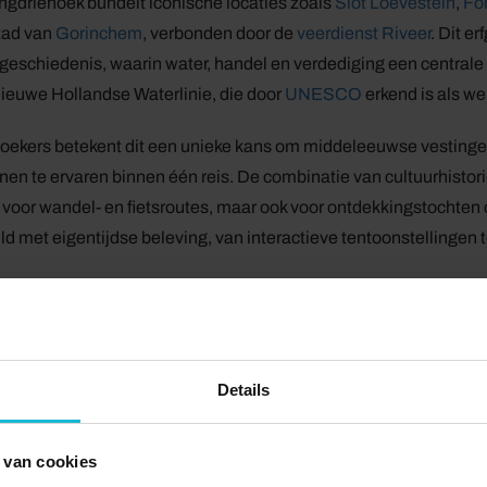
ngdriehoek bundelt iconische locaties zoals
Slot Loevestein
,
For
tad van
Gorinchem
, verbonden door de
veerdienst Riveer
. Dit e
eschiedenis, waarin water, handel en verdediging een centrale r
ieuwe Hollandse Waterlinie, die door
UNESCO
erkend is als we
oekers betekent dit een unieke kans om middeleeuwse vestingen
nen te ervaren binnen één reis. De combinatie van cultuurhistor
 voor wandel- en fietsroutes, maar ook voor ontdekkingstochten 
d met eigentijdse beleving, van interactieve tentoonstellingen 
menten en meerdaags verblijf stimuleren
kers langer vast te houden zet de
Vestingdriehoek
in op nieuw
 musea en forten, routes die fiets- en vaartochten combineren 
dat één dagbezoek uitgroeit tot een compleet weekend vol activitei
Details
aardigheden zelf, maar ook horeca en verblijfsaccommodaties i
 van cookies
t wordt actief de verbinding gezocht met omliggende gebieden