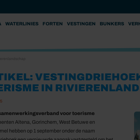
A
WATERLINIES
FORTEN
VESTINGEN
BUNKERS
VER
vierenlandschap
TIKEL: VESTINGDRIEHOE
ERISME IN RIVIERENLAN
25
samenwerkingsverband voor toerisme
enten Altena, Gorinchem, West Betuwe en
mel hebben op 1 september onder de naam
riehoek een vernieuwde aanpak vastgesteld om het