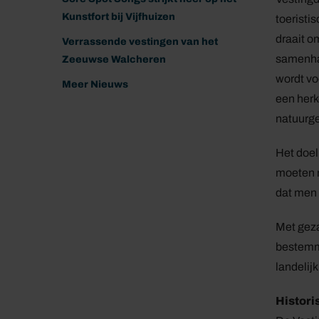
Kunstfort bij Vijfhuizen
toeristis
draait o
Verrassende vestingen van het
samenhan
Zeeuwse Walcheren
wordt vo
Meer Nieuws
een herk
natuurge
Het doel
moeten n
dat men 
Met geza
bestemmi
landelijk
Histori