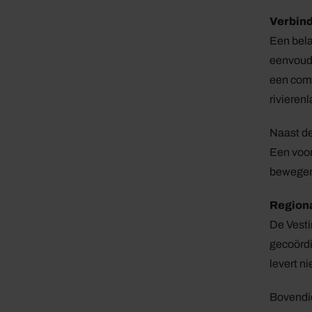
Verbind
Een bela
eenvoudi
een comp
rivieren
Naast de
Een voor
bewegen
Region
De Vesti
gecoördi
levert n
Bovendie