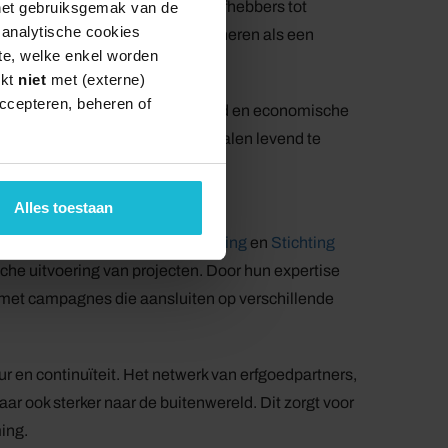
ubliek aanspreekt: van natuurliefhebbers tot
 het gebruiksgemak van de
e analytische cookies
iger, en de regio kan zich positioneren als een
te, welke enkel worden
rkt
niet
met (externe)
ccepteren, beheren of
k bijdraagt aan behoud van erfgoed en economische
numenten te onderhouden en verhalen levend te
Alles toestaan
Stichting Gorinchem Citymarketing
en
Stichting
sche uitvoering van projecten. Door hun expertise
 met campagnes die aansluiten op verschillende
ur en continuïteit. Het netwerk van erfgoedpartners,
r ook sterker naar de buitenwereld. Dit zorgt voor
ing.