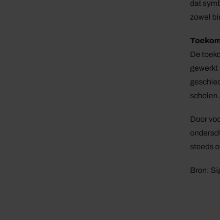
dat symb
zowel bi
Toekoms
De toeko
gewerkt 
geschied
scholen.
Door voo
ondersch
steeds o
Bron: Si