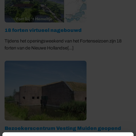
18 forten virtueel nagebouwd
Tijdens het openingsweekend van het Fortenseizoen zijn 18
forten van de Nieuwe Hollandse[...]
Bezoekerscentrum Vesting Muiden geopend