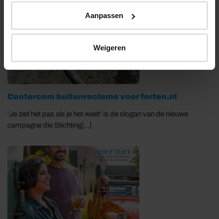
Aanpassen
Weigeren
Centercom buitenreclame voor forten.nl
‘Je ziet het pas als je het weet’ is de slogan van de nieuwe
campagne die Stichting[...]