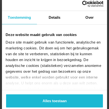
Gedeputeerde Joke Geldhof opende vorige week met twee
wethouders van de Gooise Meren en[...]
Toestemming
Details
Over
Deze website maakt gebruik van cookies
Deze site maakt gebruik van functionele, analytische en
marketing cookies. Dit doen wij om het gebruiksgemak
van de site te verbeteren, statistieken bij te kunnen
houden en inzicht te krijgen in bezoekgedrag. De
analytische cookies (statistieken) verzamelen anonieme
gegevens over het gedrag van bezoekers op onze
Geofort genomineerd voor BankGiro Loterij
website, welke enkel worden gebruikt voor een interne
Museumprijs
analyse. U helpt ons enorm als u deze aan wilt zetten.
Drie techniekmusea strijden om € 100.000 voor realisatie
Forten.nl werkt
niet
met (externe) adverteerders en heeft
museumdroom De strijd om de meeste[...]
geen commerciële doelstelling. U kunt deze cookies via
de knoppen accepteren, beheren of weigeren.
Alles toestaan