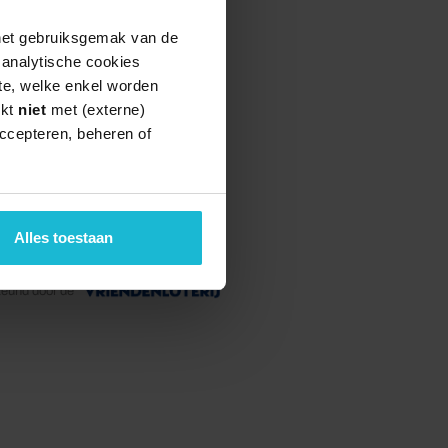
 het gebruiksgemak van de
e analytische cookies
te, welke enkel worden
rkt
niet
met (externe)
ccepteren, beheren of
Alles toestaan
teund door de