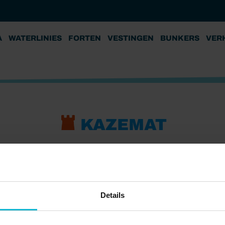
A
WATERLINIES
FORTEN
VESTINGEN
BUNKERS
VER
KAZEMAT
Details