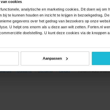
 van cookies
functionele, analytische en marketing cookies. Dit doen wij om
ken bij te kunnen houden en inzicht te krijgen in bezoekgedrag. D
nonieme gegevens over het gedrag van bezoekers op onze websi
lyse. U helpt ons enorm als u deze aan wilt zetten. Forten.nl we
commerciële doelstelling. U kunt deze cookies via de knoppen a
Aanpassen
Over ons
Doneer nu
Disclaimer
Contact
Forten.nl wordt onders