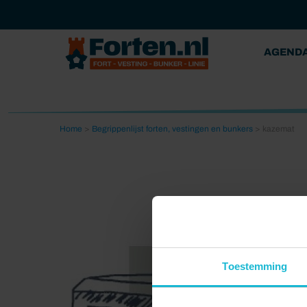
AGEND
Home
>
Begrippenlijst forten, vestingen en bunkers
>
kazemat
Toestemming