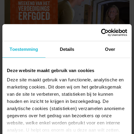
Toestemming
Details
Over
Van avontuur tot bezinning
Het programma biedt een unieke mix van historie, spanning en
Deze website maakt gebruik van cookies
ontspanning. Ga met een gids en zaklamp diep de ondergrondse
Deze site maakt gebruik van functionele, analytische en
gangenstelsels, schuilkelders en bunkers in. Veel forten zijn
marketing cookies. Dit doen wij om het gebruiksgemak
overgenomen door de natuur en groene oases geworden, wat
prachtige wandel- en fietsroutes heeft opgeleverd. Wie de
van de site te verbeteren, statistieken bij te kunnen
verdedigingswerken liever vanaf een andere kant bekijkt, stapt aan
houden en inzicht te krijgen in bezoekgedrag. De
boord voor een sfeervolle vestingvaart of sluit aan bij een
analytische cookies (statistieken) verzamelen anonieme
historische stadswandeling over de vestingwallen. Geniet van
gegevens over het gedrag van bezoekers op onze
lokale bierproeverijen in oude kruitkamers, luister naar concerten in
website, welke enkel worden gebruikt voor een interne
de openlucht of bezoek (kunst)exposities in rauwe betonnen
analyse. U helpt ons enorm als u deze aan wilt zetten.
decors.