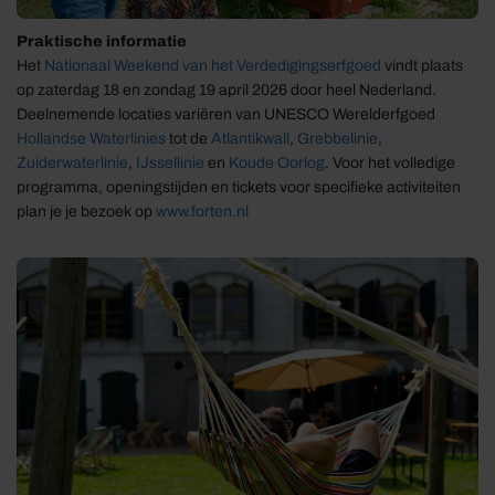
Praktische informatie
Het
Nationaal Weekend van het Verdedigingserfgoed
vindt plaats
op zaterdag 18 en zondag 19 april 2026 door heel Nederland.
Deelnemende locaties variëren van UNESCO Werelderfgoed
Hollandse Waterlinies
tot de
Atlantikwall
,
Grebbelinie
,
Zuid
e
rwaterlinie
,
IJssellinie
en
Koude Oorlog
. Voor het volledige
programma, openingstijden en tickets voor specifieke activiteiten
plan je je bezoek op
www.forten.nl