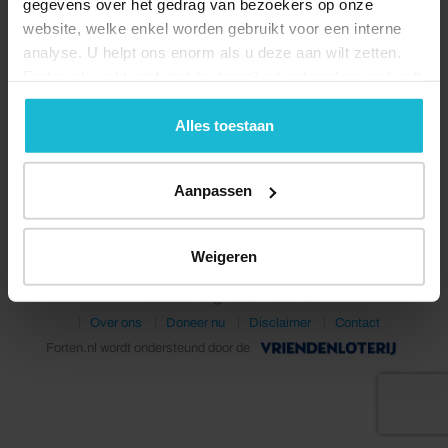
gegevens over het gedrag van bezoekers op onze
website, welke enkel worden gebruikt voor een interne
analyse. U helpt ons enorm als u deze aan wilt zetten.
Forten.nl werkt
niet
met (externe) adverteerders en heeft
geen commerciële doelstelling. U kunt deze cookies via
de knoppen accepteren, beheren of weigeren.
Alles toestaan
Deel dit
Aanpassen
Weigeren
© 2026 Stichting Forten Nederland
Over ons
Doneer nu
Disclaimer
Contact
Forten.nl wordt ondersteund door de