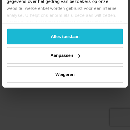
gegevens over het gedrag van bezoekers op onze
website, welke enkel worden gebruikt voor een interne
analyse. U helpt ons enorm als u deze aan wilt zetten.
Forten.nl werkt
niet
met (externe) adverteerders en heeft
Deel dit
geen commerciële doelstelling. U kunt deze cookies via
de knoppen accepteren, beheren of weigeren.
Alles toestaan
Aanpassen
© 2026 Stichting Forten Nederland
Over ons
Doneer nu
Disclaimer
Contact
Forten.nl wordt ondersteund door de
Weigeren