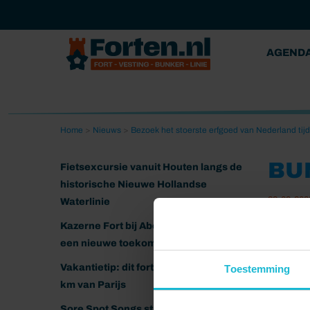
AGEND
Home
>
Nieuws
>
Bezoek het stoerste erfgoed van Nederland tijd
BU
Fietsexcursie vanuit Houten langs de
historische Nieuwe Hollandse
28-08-202
Waterlinie
Kazerne Fort bij Abcoude klaar voor
een nieuwe toekomst
Vakantietip: dit fort ligt nog geen 20
Toestemming
km van Parijs
Sore Spot Songs strijkt neer op het