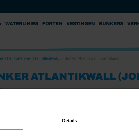
A
WATERLINIES
FORTEN
VESTINGEN
BUNKERS
VER
ens het Forten- en Vestingfestival…
>
Bunker Atlantikwall (Jorn Baars)
NKER ATLANTIKWALL (JO
5
Details