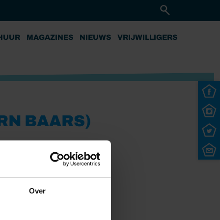
HUUR
MAGAZINES
NIEUWS
VRIJWILLIGERS
RN BAARS)
Over