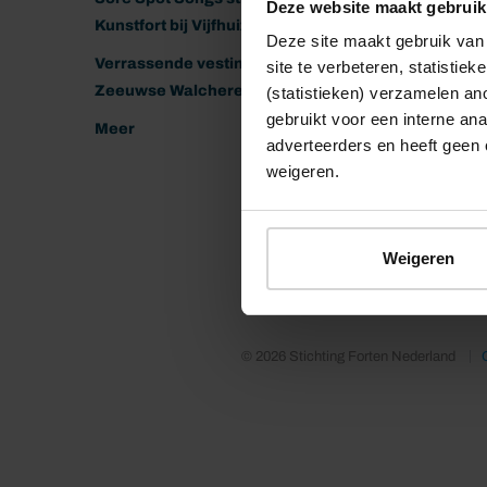
Deze website maakt gebruik
Kunstfort bij Vijfhuizen
Deze site maakt gebruik van 
Verrassende vestingen van het
site te verbeteren, statistie
Zeeuwse Walcheren
(statistieken) verzamelen a
gebruikt voor een interne ana
Meer
adverteerders en heeft geen 
weigeren.
Weigeren
© 2026 Stichting Forten Nederland