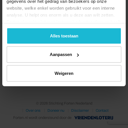
gegevens over het gedrag van bezoekers op onze
website, welke enkel worden gebruikt voor een interne
analyse. U helpt ons enorm als u deze aan wilt zetten.
Forten.nl werkt
niet
met (externe) adverteerders en heeft
geen commerciële doelstelling. U kunt deze cookies via
de knoppen accepteren, beheren of weigeren.
Alles toestaan
Aanpassen
Deel dit
Weigeren
© 2026 Stichting Forten Nederland
Over ons
Doneer nu
Disclaimer
Contact
Forten.nl wordt ondersteund door de