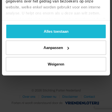
gegevens over het gedrag van bezoekers op onze
website, welke enkel worden gebruikt voor een interne
analyse. U helpt ons enorm als u deze aan wilt zetten.
Forten.nl werkt
niet
met (externe) adverteerders en heeft
geen commerciële doelstelling. U kunt deze cookies via
de knoppen accepteren, beheren of weigeren.
Alles toestaan
Aanpassen
Deel dit
Weigeren
© 2026 Stichting Forten Nederland
Over ons
Doneer nu
Disclaimer
Contact
Forten.nl wordt ondersteund door de