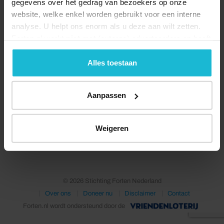
gegevens over het gedrag van bezoekers op onze
website, welke enkel worden gebruikt voor een interne
analyse. U helpt ons enorm als u deze aan wilt zetten.
Forten.nl werkt
niet
met (externe) adverteerders en heeft
geen commerciële doelstelling. U kunt deze cookies via
de knoppen accepteren, beheren of weigeren.
Alles toestaan
Aanpassen
Deel dit
Weigeren
© 2026 Stichting Forten Nederland
Over ons
Doneer nu
Disclaimer
Contact
Forten.nl wordt ondersteund door de