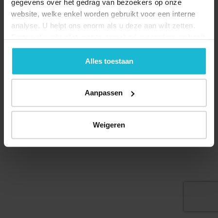
gegevens over het gedrag van bezoekers op onze
website, welke enkel worden gebruikt voor een interne
analyse. U helpt ons enorm als u deze aan wilt zetten.
Forten.nl werkt
niet
met (externe) adverteerders en heeft
geen commerciële doelstelling. U kunt deze cookies via
Deel dit
de knoppen accepteren, beheren of weigeren.
Alles toestaan
Aanpassen
© 2026 Stichting Forten Nederland
Over ons
Doneer nu
Disclaimer
Contact
Weigeren
Forten.nl wordt ondersteund door de