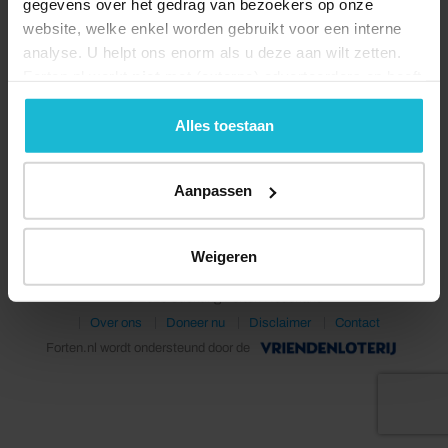
gegevens over het gedrag van bezoekers op onze
website, welke enkel worden gebruikt voor een interne
analyse. U helpt ons enorm als u deze aan wilt zetten.
Forten.nl werkt
niet
met (externe) adverteerders en heeft
geen commerciële doelstelling. U kunt deze cookies via
de knoppen accepteren, beheren of weigeren.
Alles toestaan
Deel dit
Aanpassen
Weigeren
© 2026 Stichting Forten Nederland
Over ons
Doneer nu
Disclaimer
Contact
Forten.nl wordt ondersteund door de