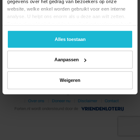
gegevens over het gedrag van bezoekers op onze
website, welke enkel worden gebruikt voor een interne
analyse. U helpt ons enorm als u deze aan wilt zetten.
Forten.nl werkt
niet
met (externe) adverteerders en heeft
geen commerciële doelstelling. U kunt deze cookies via
de knoppen accepteren, beheren of weigeren.
Alles toestaan
Deel dit
Aanpassen
Weigeren
© 2026 Stichting Forten Nederland
Over ons
Doneer nu
Disclaimer
Contact
Forten.nl wordt ondersteund door de