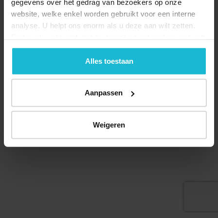
gegevens over het gedrag van bezoekers op onze
website, welke enkel worden gebruikt voor een interne
analyse. U helpt ons enorm als u deze aan wilt zetten.
Forten.nl werkt
niet
met (externe) adverteerders en heeft
Deel dit
geen commerciële doelstelling. U kunt deze cookies via
de knoppen accepteren, beheren of weigeren.
Alles toestaan
Aanpassen
© 2026 Stichting Forten Nederland
Over ons
Doneer nu
Disclaimer
Contact
Forten.nl wordt ondersteund door de
Weigeren