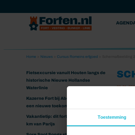
AGEND
Home
>
Nieuws
>
Cursus Romeins erfgoed
>
Schermafbeelding 2
SC
Fietsexcursie vanuit Houten langs de
historische Nieuwe Hollandse
28-01-202
Waterlinie
Kazerne Fort bij Abcoude klaar voor
een nieuwe toekomst
Vakantietip: dit fort ligt nog geen 20
Toestemming
km van Parijs
Sore Spot Songs strijkt neer op het