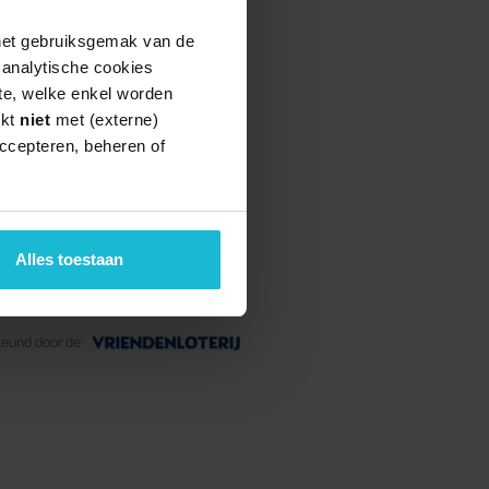
 het gebruiksgemak van de
e analytische cookies
te, welke enkel worden
rkt
niet
met (externe)
ccepteren, beheren of
Alles toestaan
teund door de