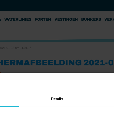
A
WATERLINIES
FORTEN
VESTINGEN
BUNKERS
VER
021-01-28 om 11.01.17
HERMAFBEELDING 2021-01
1
Details