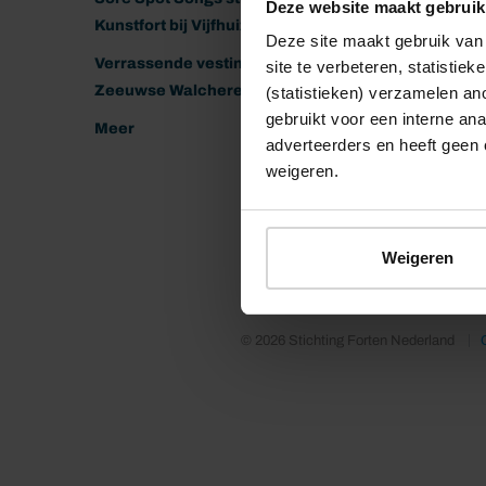
Deze website maakt gebruik
Kunstfort bij Vijfhuizen
Deze site maakt gebruik van 
Verrassende vestingen van het
site te verbeteren, statistie
Zeeuwse Walcheren
(statistieken) verzamelen a
gebruikt voor een interne ana
Meer
adverteerders en heeft geen 
weigeren.
Weigeren
© 2026 Stichting Forten Nederland