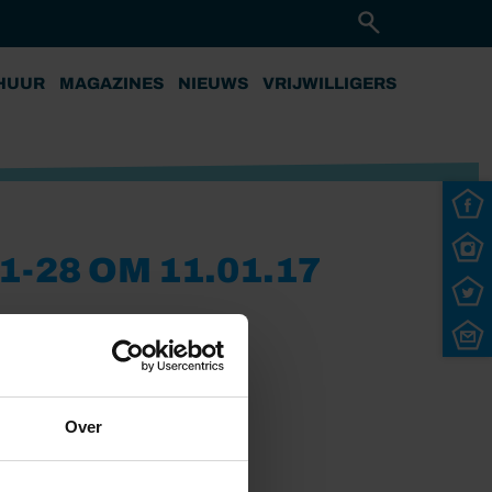
HUUR
MAGAZINES
NIEUWS
VRIJWILLIGERS
-28 OM 11.01.17
Over