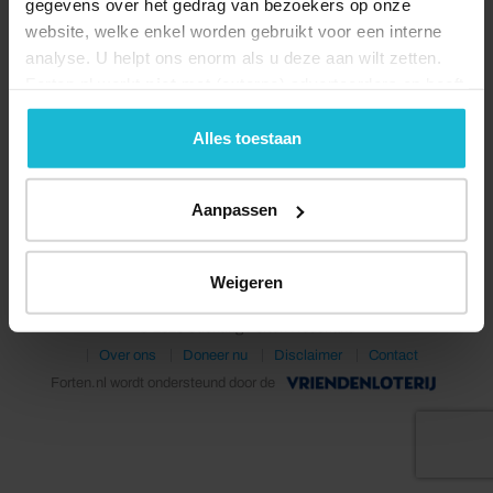
gegevens over het gedrag van bezoekers op onze
website, welke enkel worden gebruikt voor een interne
analyse. U helpt ons enorm als u deze aan wilt zetten.
Forten.nl werkt
niet
met (externe) adverteerders en heeft
geen commerciële doelstelling. U kunt deze cookies via
de knoppen accepteren, beheren of weigeren.
Alles toestaan
Deel dit
Aanpassen
Weigeren
© 2026 Stichting Forten Nederland
Over ons
Doneer nu
Disclaimer
Contact
Forten.nl wordt ondersteund door de