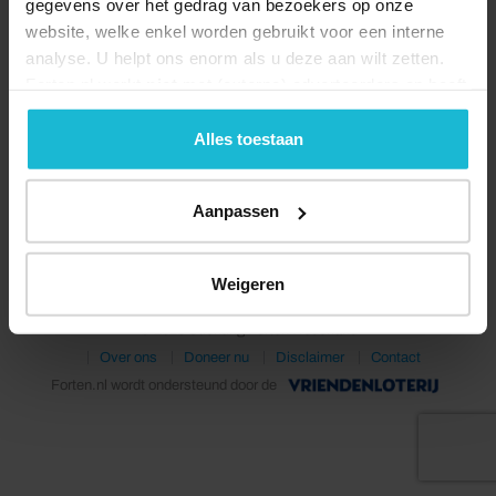
gegevens over het gedrag van bezoekers op onze
website, welke enkel worden gebruikt voor een interne
analyse. U helpt ons enorm als u deze aan wilt zetten.
Forten.nl werkt
niet
met (externe) adverteerders en heeft
geen commerciële doelstelling. U kunt deze cookies via
de knoppen accepteren, beheren of weigeren.
Alles toestaan
Deel dit
Aanpassen
Weigeren
© 2026 Stichting Forten Nederland
Over ons
Doneer nu
Disclaimer
Contact
Forten.nl wordt ondersteund door de