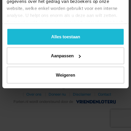
gegevens over het gedrag van bezoekers op onze
website, welke enkel worden gebruikt voor een interne
analyse. U helpt ons enorm als u deze aan wilt zetten.
Forten.nl werkt
niet
met (externe) adverteerders en heeft
geen commerciële doelstelling. U kunt deze cookies via
de knoppen accepteren, beheren of weigeren.
Alles toestaan
Deel dit
Aanpassen
Weigeren
© 2026 Stichting Forten Nederland
Over ons
Doneer nu
Disclaimer
Contact
Forten.nl wordt ondersteund door de