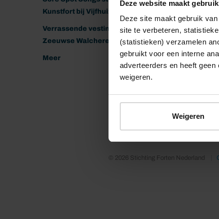
Deze website maakt gebruik
Kunstfort bij Vijfhuizen
Deze site maakt gebruik van 
Verrassende vestingen van het
site te verbeteren, statistie
Zeeuwse Walcheren
(statistieken) verzamelen a
gebruikt voor een interne ana
Meer
adverteerders en heeft geen 
weigeren.
Weigeren
© 2026 Stichting Forten Nederland