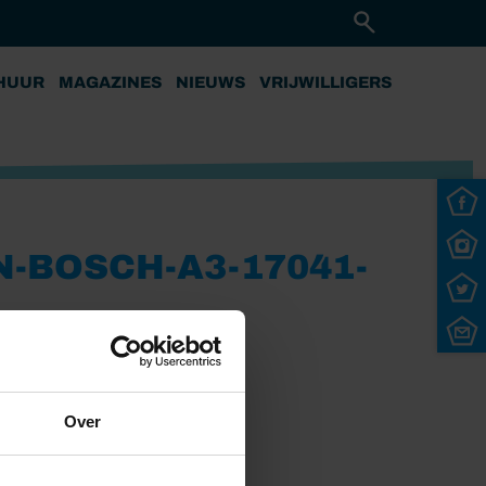
HUUR
MAGAZINES
NIEUWS
VRIJWILLIGERS
N-BOSCH-A3-17041-
Over