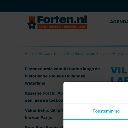
AGEND
Home
>
Nieuws
>
Doen in Den Bosch: deze 15 toppers wil je zien
VI
Fietsexcursie vanuit Houten langs de
historische Nieuwe Hollandse
LA
Waterlinie
31-03-20
Kazerne Fort bij Abcoude klaar voor
een nieuwe toekomst
Foto: Z
Vakantietip: dit fort ligt nog geen 20
Toestemming
km van Parijs
Sore Spot Songs strijkt neer op het