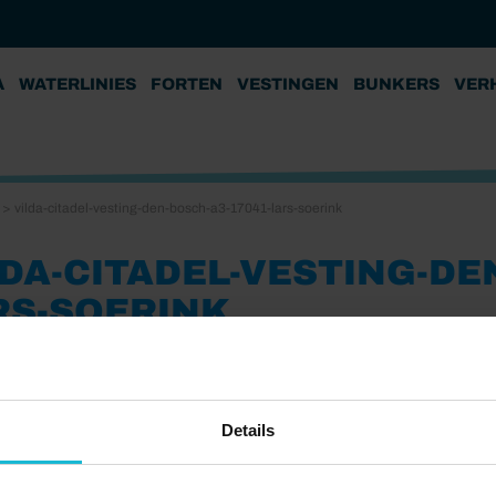
A
WATERLINIES
FORTEN
VESTINGEN
BUNKERS
VER
>
vilda-citadel-vesting-den-bosch-a3-17041-lars-soerink
LDA-CITADEL-VESTING-DE
RS-SOERINK
21
uiderwaterlinie © Lars Soerink, Vilda Fotografie
Details