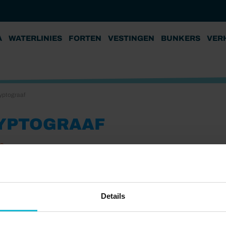
A
WATERLINIES
FORTEN
VESTINGEN
BUNKERS
VER
yptograaf
YPTOGRAAF
19
Details