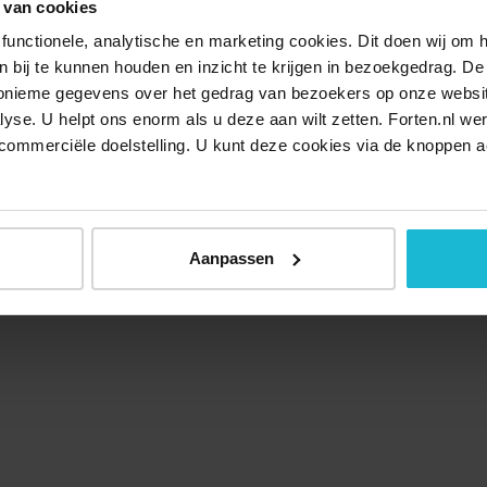
 van cookies
functionele, analytische en marketing cookies. Dit doen wij om
ken bij te kunnen houden en inzicht te krijgen in bezoekgedrag. D
nonieme gegevens over het gedrag van bezoekers op onze websi
lyse. U helpt ons enorm als u deze aan wilt zetten. Forten.nl we
commerciële doelstelling. U kunt deze cookies via de knoppen a
Aanpassen
Over ons
Doneer nu
Disclaimer
Contact
Forten.nl wordt onders