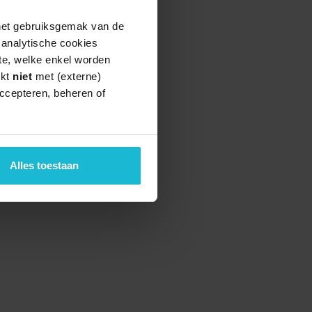
 het gebruiksgemak van de
e analytische cookies
te, welke enkel worden
rkt
niet
met (externe)
ccepteren, beheren of
Alles toestaan
teund door de