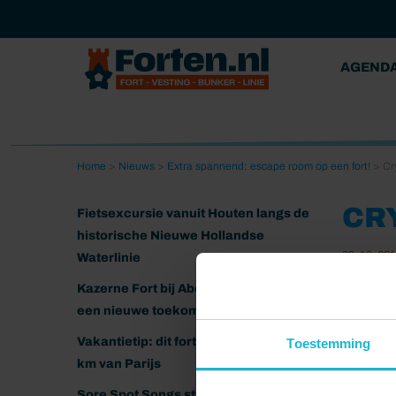
AGEND
Home
>
Nieuws
>
Extra spannend: escape room op een fort!
>
Cr
CR
Fietsexcursie vanuit Houten langs de
historische Nieuwe Hollandse
29-10-20
Waterlinie
Kazerne Fort bij Abcoude klaar voor
een nieuwe toekomst
Vakantietip: dit fort ligt nog geen 20
Toestemming
km van Parijs
Sore Spot Songs strijkt neer op het