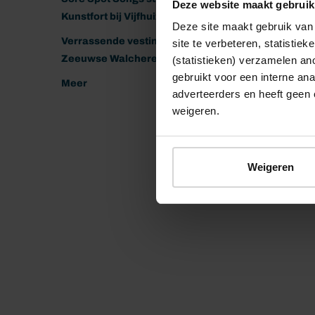
Deze website maakt gebruik
Kunstfort bij Vijfhuizen
Deze site maakt gebruik van 
Verrassende vestingen van het
site te verbeteren, statistie
Zeeuwse Walcheren
(statistieken) verzamelen a
gebruikt voor een interne ana
Meer
adverteerders en heeft geen 
weigeren.
Weigeren
© 2026 Stichting Forten Nederland