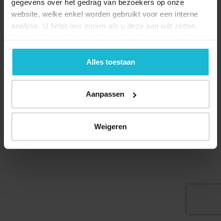
gegevens over het gedrag van bezoekers op onze
website, welke enkel worden gebruikt voor een interne
analyse. U helpt ons enorm als u deze aan wilt zetten.
Forten.nl werkt
niet
met (externe) adverteerders en heeft
Deel dit
geen commerciële doelstelling. U kunt deze cookies via
de knoppen accepteren, beheren of weigeren.
Alles toestaan
Aanpassen
© 2026 Stichting Forten Nederland
Over ons
Doneer nu
Disclaimer
Contact
Forten.nl wordt ondersteund door de
Weigeren