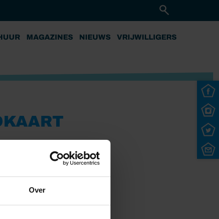
HUUR
MAGAZINES
NIEUWS
VRIJWILLIGERS
GOKAART
Over