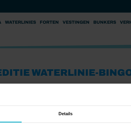
A
WATERLINIES
FORTEN
VESTINGEN
BUNKERS
VER
DITIE WATERLINIE-BIN
Details