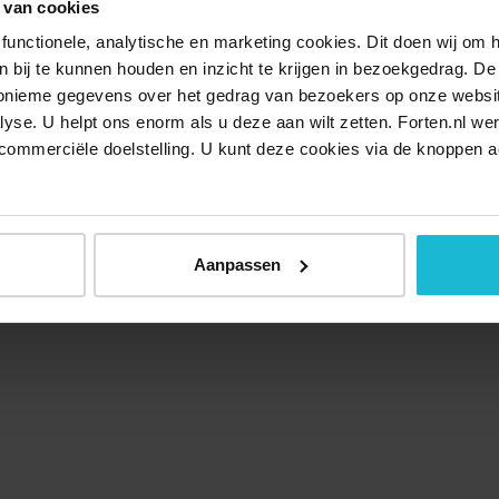
 van cookies
functionele, analytische en marketing cookies. Dit doen wij om
ken bij te kunnen houden en inzicht te krijgen in bezoekgedrag. D
nonieme gegevens over het gedrag van bezoekers op onze websi
lyse. U helpt ons enorm als u deze aan wilt zetten. Forten.nl we
commerciële doelstelling. U kunt deze cookies via de knoppen a
Over ons
Doneer nu
Disclaimer
Contact
Forten.nl wordt onders
Aanpassen