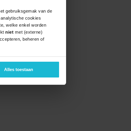
 het gebruiksgemak van de
e analytische cookies
te, welke enkel worden
rkt
niet
met (externe)
ccepteren, beheren of
teund door de
Alles toestaan