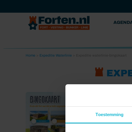
AGEND
Home
>
Expeditie Waterlinie
>
Expeditie waterlinie-bingokaart
EXPE
Toestemming