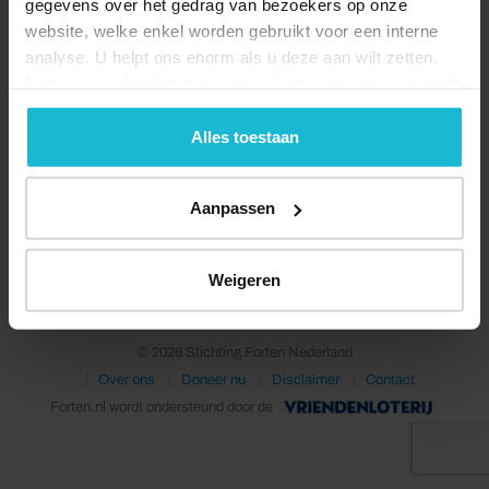
gegevens over het gedrag van bezoekers op onze
website, welke enkel worden gebruikt voor een interne
analyse. U helpt ons enorm als u deze aan wilt zetten.
Forten.nl werkt
niet
met (externe) adverteerders en heeft
geen commerciële doelstelling. U kunt deze cookies via
de knoppen accepteren, beheren of weigeren.
Alles toestaan
Aanpassen
Deel dit
Weigeren
© 2026 Stichting Forten Nederland
Over ons
Doneer nu
Disclaimer
Contact
Forten.nl wordt ondersteund door de