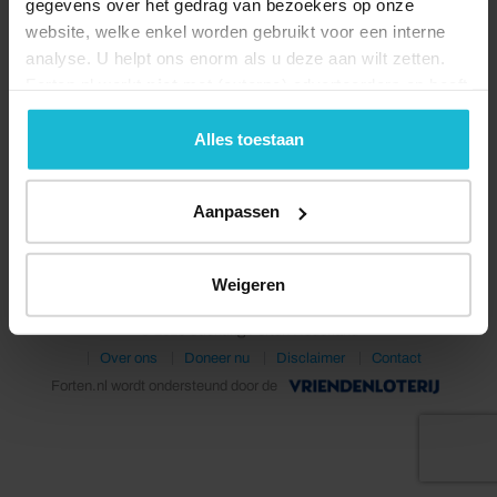
gegevens over het gedrag van bezoekers op onze
website, welke enkel worden gebruikt voor een interne
analyse. U helpt ons enorm als u deze aan wilt zetten.
Forten.nl werkt
niet
met (externe) adverteerders en heeft
geen commerciële doelstelling. U kunt deze cookies via
de knoppen accepteren, beheren of weigeren.
Alles toestaan
Deel dit
Aanpassen
Weigeren
© 2026 Stichting Forten Nederland
Over ons
Doneer nu
Disclaimer
Contact
Forten.nl wordt ondersteund door de