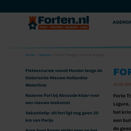
AGEND
Home
>
Nieuws
>
Forte Tortagna in Italië te koop
FOR
Fietsexcursie vanuit Houten langs de
historische Nieuwe Hollandse
15-06-202
Waterlinie
Kazerne Fort bij Abcoude klaar voor
Forte T
een nieuwe toekomst
Ligure,
het kri
Vakantietip: dit fort ligt nog geen 20
een bui
km van Parijs
de gesc
Sore Spot Songs strijkt neer op het