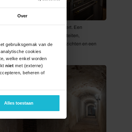
Over
nd, wat volledige privacy garandeert. Een
venals een garage en wasfaciliteiten,
de natuur, met spectaculaire uitzichten en een
 het gebruiksgemak van de
e analytische cookies
te, welke enkel worden
rkt
niet
met (externe)
ccepteren, beheren of
Alles toestaan