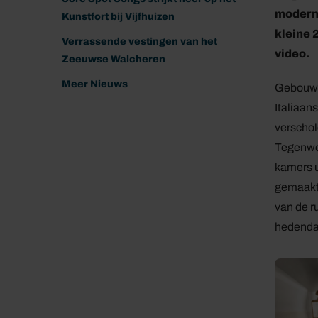
modern 
Kunstfort bij Vijfhuizen
kleine 
Verrassende vestingen van het
video.
Zeeuwse Walcheren
Meer Nieuws
Gebouwd 
Italiaans
verschol
Tegenwoo
kamers u
gemaakte
van de r
hedenda