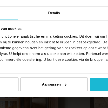
Details
 beslaat circa 865 m² en strekt zich uit over 60.000 m² privégro
 van cookies
sch zwembad, een helikopterplatform, een beheerderswoning, e
ren het landgoed. Het leven hier ontvouwt zich in harmonie met 
functionele, analytische en marketing cookies. Dit doen wij om
ken bij te kunnen houden en inzicht te krijgen in bezoekgedrag. D
 pure rust.
nonieme gegevens over het gedrag van bezoekers op onze websi
lyse. U helpt ons enorm als u deze aan wilt zetten. Forten.nl we
commerciële doelstelling. U kunt deze cookies via de knoppen a
Aanpassen