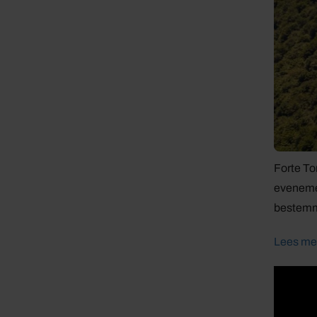
Forte To
evenemen
bestemmi
Lees mee