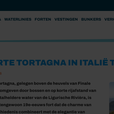
A
WATERLINIES
FORTEN
VESTINGEN
BUNKERS
VER
TE TORTAGNA IN ITALIË 
6
ortagna, gelegen boven de heuvels van Finale
 omgeven door bossen en op korte rijafstand van
stalheldere water van de Ligurische Rivièra, is
tengewoon 19e-eeuws fort dat de charme van
hiedenis combineert met de elegantie van