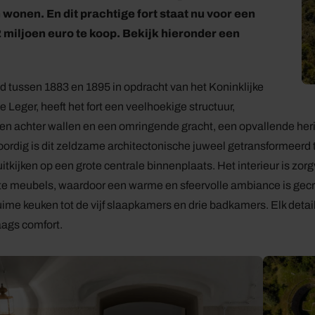
wonen. En dit prachtige fort staat nu voor een
2 miljoen euro te koop. Bekijk hieronder een
tussen 1883 en 1895 in opdracht van het Koninklijke
e Leger, heeft het fort een veelhoekige structuur,
en achter wallen en een omringende gracht, een opvallende heri
rdig is dit zeldzame architectonische juweel getransformeerd to
itkijken op een grote centrale binnenplaats. Het interieur is zo
 meubels, waardoor een warme en sfeervolle ambiance is gecreë
uime keuken tot de vijf slaapkamers en drie badkamers. Elk detai
ags comfort.