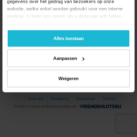
gegevens over het gedrag van bezoekers op onze
website, welke enkel worden gebruikt voor een interne
analyse. U helpt ons enorm als u deze aan wilt zetten.
Forten.nl werkt
niet
met (externe) adverteerders en heeft
geen commerciële doelstelling. U kunt deze cookies via
de knoppen accepteren, beheren of weigeren.
Alles toestaan
Deel dit
Aanpassen
Weigeren
© 2026 Stichting Forten Nederland
Over ons
Doneer nu
Disclaimer
Contact
Forten.nl wordt ondersteund door de