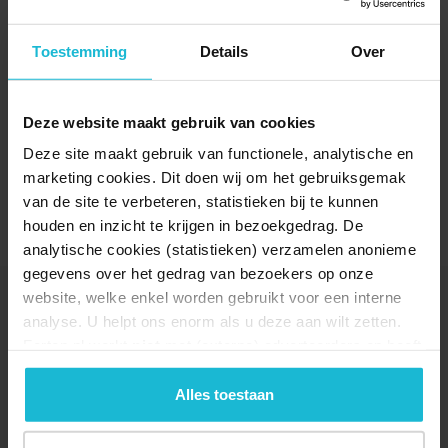
Toestemming
Details
Over
Deze website maakt gebruik van cookies
Deze site maakt gebruik van functionele, analytische en
marketing cookies. Dit doen wij om het gebruiksgemak
van de site te verbeteren, statistieken bij te kunnen
houden en inzicht te krijgen in bezoekgedrag. De
analytische cookies (statistieken) verzamelen anonieme
gegevens over het gedrag van bezoekers op onze
website, welke enkel worden gebruikt voor een interne
ACTIVITEITEN BIJ ARCHEON
analyse. U helpt ons enorm als u deze aan wilt zetten.
MUSEUMPARK
Forten.nl werkt
niet
met (externe) adverteerders en heeft
geen commerciële doelstelling. U kunt deze cookies via
de knoppen accepteren, beheren of weigeren.
Alles toestaan