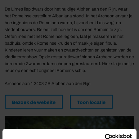
De Limes liep dwars door het huidige Alphen aan den Rijn, waar
het Romeinse castellum Albaniana stond. In het Archeon ervaar je
hoe ingenieus de Romeinen waren, bijvoorbeeld als weg- en
stedenbouwers. Beleef zelf hoe het is om een Romein te zijn.
Oefen mee met het Romeinse legioen, laat je masseren in het
badhuis, ontdek Romeinse kruiden of maak je eigen fibula.
Kinderen leren vuur maken en zwaardvechten en genieten van de
gladiatorenshow. Op de restauratiewerf binnen Archeon worden de
beroemde Zwammerdamschepen gerestaureerd. Hier sta je met je
neus op een echt origineel Romeins schip.
Archeonlaan 1 2408 ZB Alphen aan den Rijn
Bezoek de website
Toon locatie