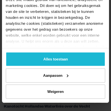
marketing cookies. Dit doen wij om het gebruiksgemak
van de site te verbeteren, statistieken bij te kunnen
houden en inzicht te krijgen in bezoekgedrag. De
analytische cookies (statistieken) verzamelen anonieme
gegevens over het gedrag van bezoekers op onze
De verborgen schatten van drie waterlinies
website, welke enkel worden gebruikt voor een interne
61.0 km
analyse. U helpt ons enorm als u deze aan wilt zetten.
Forten.nl werkt
niet
met (externe) adverteerders en heeft
Meerdere forten...
geen commerciële doelstelling. U kunt deze cookies via
de knoppen accepteren, beheren of weigeren.
Alles toestaan
Aanpassen
Weigeren
Kanotocht Hollandse Waterlinie over de Vecht