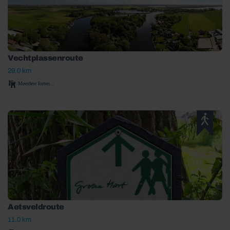
Vechtplassenroute
29.0 km
Meerdere forten...
Aetsveldroute
11.0 km