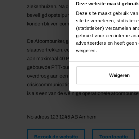
Deze website maakt gebruik
ziekenhuizen. Na de Koude Oorlog bleef de bunker
Deze site maakt gebruik van 
beveiligd opstelpunt voor het Nationaal Noodnet, w
site te verbeteren, statistie
konden blijven communiceren bij calamiteiten.
(statistieken) verzamelen a
gebruikt voor een interne ana
De Atoombunker, gelegen midden in een woonwijk, i
adverteerders en heeft geen 
slaapvertrekken, een commandocentrum en technis
weigeren.
aan maximaal 40 PTT’ers en is de enige intact geb
gebouwde PTT-bunkers. Nu opengesteld voor publie
Weigeren
overdroeg aan een stichting. Bezoekers kunnen ler
crisiscommunicatie, waardoor een bezoek aan deze
is als een van de weinige operationele atoombunke
No adress 123 1245 AB Arnhem
Bezoek de website
Toon locatie