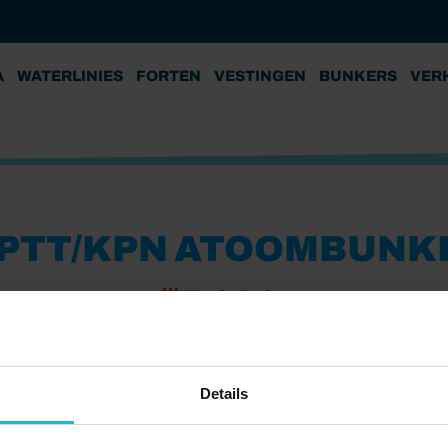
A
WATERLINIES
FORTEN
VESTINGEN
BUNKERS
VER
PTT/KPN ATOOMBUNK
Koude Oorlog
dens de Koude Oorlog,
aanval. Onderdeel van een
Details
ële telecommunicatie-
e Bescherming Bevolking en