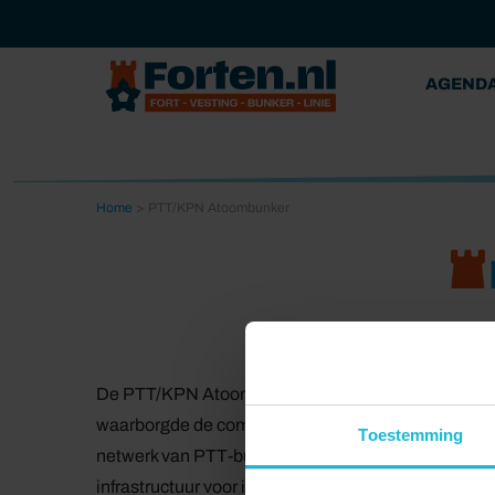
AGEND
Home
>
PTT/KPN Atoombunker
De PTT/KPN Atoombunker in Arnhem, gebouwd tij
waarborgde de communicatie in Nederland bij een 
Toestemming
netwerk van PTT-bunkers, beschermde het essenti
infrastructuur voor instanties zoals ministeries, d