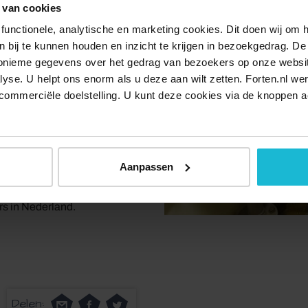
 van cookies
 dienen als een ondergronds
functionele, analytische en marketing cookies. Dit doen wij om
aardoor belangrijke instanties
ken bij te kunnen houden en inzicht te krijgen in bezoekgedrag. D
nonieme gegevens over het gedrag van bezoekers op onze websi
lyse. U helpt ons enorm als u deze aan wilt zetten. Forten.nl we
s volledig uitgerust met
commerciële doelstelling. U kunt deze cookies via de knoppen a
che ruimtes. Het bood plaats
leven bunker van de 23
k dankzij KPN, die het
Aanpassen
en over de rol van PTT/KPN in
 bunker een unieke ervaring
rs in Nederland.
Delen: