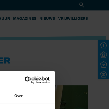
HUUR
MAGAZINES
NIEUWS
VRIJWILLIGERS
ER
Over