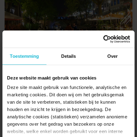
Rondvaart in Utrecht met het Romeinse Schip
27-08-2026
Toestemming
Details
Over
Romeinse schip De Meern 1
Deze website maakt gebruik van cookies
Deze site maakt gebruik van functionele, analytische en
marketing cookies. Dit doen wij om het gebruiksgemak
van de site te verbeteren, statistieken bij te kunnen
houden en inzicht te krijgen in bezoekgedrag. De
analytische cookies (statistieken) verzamelen anonieme
gegevens over het gedrag van bezoekers op onze
Rondvaart in Utrecht met het Romeinse Schip
website, welke enkel worden gebruikt voor een interne