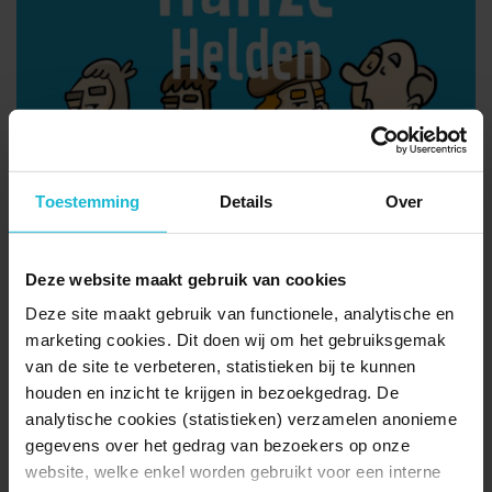
HanzeHelden app
01-01-2026 tot 31-12-2026
Toestemming
Details
Over
Vesting Zutphen
Deze website maakt gebruik van cookies
Deze site maakt gebruik van functionele, analytische en
marketing cookies. Dit doen wij om het gebruiksgemak
van de site te verbeteren, statistieken bij te kunnen
houden en inzicht te krijgen in bezoekgedrag. De
analytische cookies (statistieken) verzamelen anonieme
gegevens over het gedrag van bezoekers op onze
De Hanzeaat
website, welke enkel worden gebruikt voor een interne