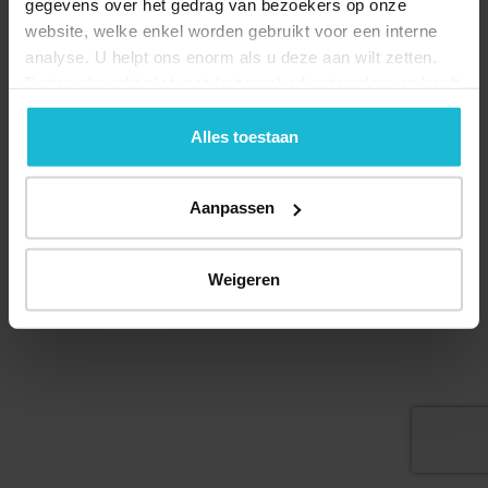
gegevens over het gedrag van bezoekers op onze
website, welke enkel worden gebruikt voor een interne
analyse. U helpt ons enorm als u deze aan wilt zetten.
Forten.nl werkt
niet
met (externe) adverteerders en heeft
Deel dit
geen commerciële doelstelling. U kunt deze cookies via
de knoppen accepteren, beheren of weigeren.
Alles toestaan
Aanpassen
© 2026 Stichting Forten Nederland
Over ons
Doneer nu
Disclaimer
Contact
Forten.nl wordt ondersteund door de
Weigeren