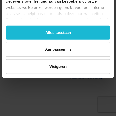
gegevens over het gedrag van bezoekers op onze
website, welke enkel worden gebruikt voor een interne
analyse. U helpt ons enorm als u deze aan wilt zetten.
Forten.nl werkt
niet
met (externe) adverteerders en heeft
geen commerciële doelstelling. U kunt deze cookies via
de knoppen accepteren, beheren of weigeren.
Alles toestaan
Deel dit
Aanpassen
© 2026 Stichting Forten Nederland
Weigeren
Over ons
Doneer nu
Disclaimer
Contact
Forten.nl wordt ondersteund door de