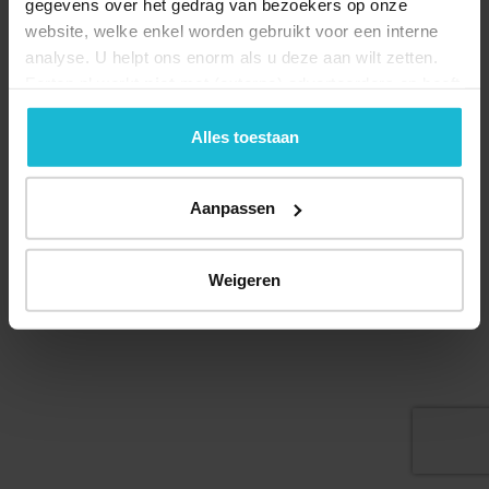
gegevens over het gedrag van bezoekers op onze
website, welke enkel worden gebruikt voor een interne
analyse. U helpt ons enorm als u deze aan wilt zetten.
Forten.nl werkt
niet
met (externe) adverteerders en heeft
geen commerciële doelstelling. U kunt deze cookies via
Deel dit
de knoppen accepteren, beheren of weigeren.
Alles toestaan
Aanpassen
© 2026 Stichting Forten Nederland
Over ons
Doneer nu
Disclaimer
Contact
Weigeren
Forten.nl wordt ondersteund door de