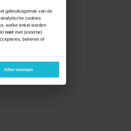
 het gebruiksgemak van de
e analytische cookies
te, welke enkel worden
rkt
niet
met (externe)
ccepteren, beheren of
Alles toestaan
teund door de