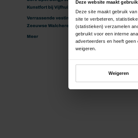
Deze website maakt gebruik
Kunstfort bij Vijfhuizen
Deze site maakt gebruik van 
Verrassende vestingen van het
site te verbeteren, statistie
Zeeuwse Walcheren
(statistieken) verzamelen a
gebruikt voor een interne ana
Meer
adverteerders en heeft geen 
weigeren.
Weigeren
© 2026 Stichting Forten Nederland