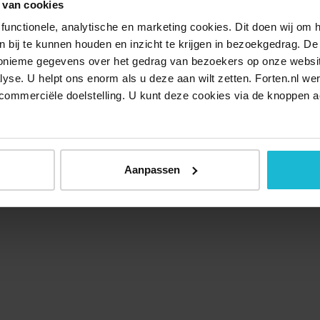
 van cookies
functionele, analytische en marketing cookies. Dit doen wij om
ken bij te kunnen houden en inzicht te krijgen in bezoekgedrag. D
nonieme gegevens over het gedrag van bezoekers op onze websi
lyse. U helpt ons enorm als u deze aan wilt zetten. Forten.nl we
commerciële doelstelling. U kunt deze cookies via de knoppen a
Aanpassen
Over ons
Doneer nu
Disclaimer
Contact
Forten.nl wordt onders