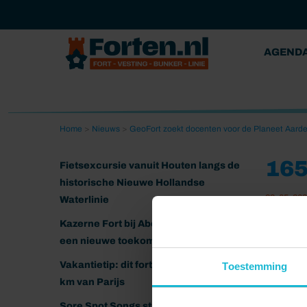
AGEND
Home
>
Nieuws
>
GeoFort zoekt docenten voor de Planeet Aard
16
Fietsexcursie vanuit Houten langs de
historische Nieuwe Hollandse
23-05-20
Waterlinie
Kazerne Fort bij Abcoude klaar voor
een nieuwe toekomst
Vakantietip: dit fort ligt nog geen 20
Toestemming
km van Parijs
Sore Spot Songs strijkt neer op het