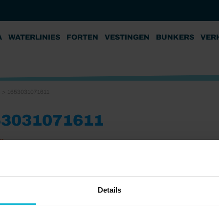
A
WATERLINIES
FORTEN
VESTINGEN
BUNKERS
VER
e
>
1653031071611
53031071611
22
Details