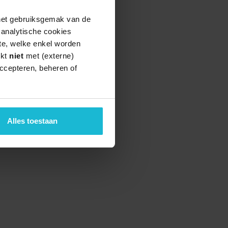
 het gebruiksgemak van de
e analytische cookies
te, welke enkel worden
rkt
niet
met (externe)
ccepteren, beheren of
Alles toestaan
teund door de