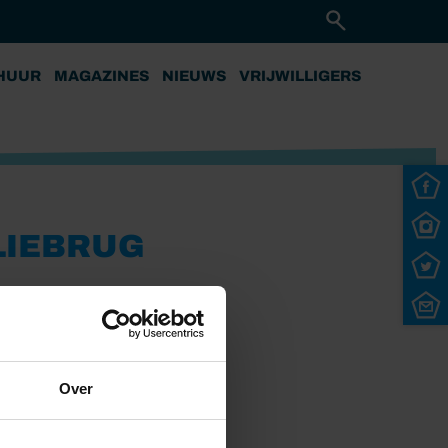
HUUR
MAGAZINES
NIEUWS
VRIJWILLIGERS
 LIEBRUG
Over