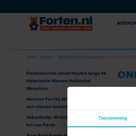
AGEND
Home
>
Nieuws
>
Gloednieuw Fort! Magazine
>
Onno Hoes op For
ON
Fietsexcursie vanuit Houten langs de
historische Nieuwe Hollandse
11-04-20
Waterlinie
Kazerne Fort bij Abcoude klaar voor
een nieuwe toekomst
Vakantietip: dit fort ligt nog geen 20
Toestemming
km van Parijs
Sore Spot Songs strijkt neer op het