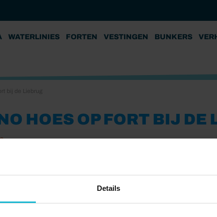
A
WATERLINIES
FORTEN
VESTINGEN
BUNKERS
VER
t bij de Liebrug
NO HOES OP FORT BIJ DE
19
Details