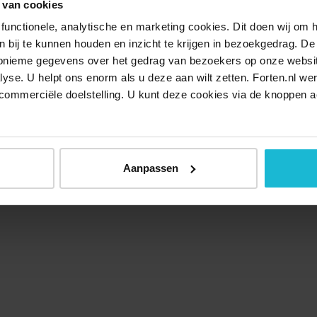
 van cookies
functionele, analytische en marketing cookies. Dit doen wij om
ken bij te kunnen houden en inzicht te krijgen in bezoekgedrag. D
nonieme gegevens over het gedrag van bezoekers op onze websi
lyse. U helpt ons enorm als u deze aan wilt zetten. Forten.nl we
commerciële doelstelling. U kunt deze cookies via de knoppen a
Aanpassen
Over ons
Doneer nu
Disclaimer
Contact
Forten.nl wordt onders