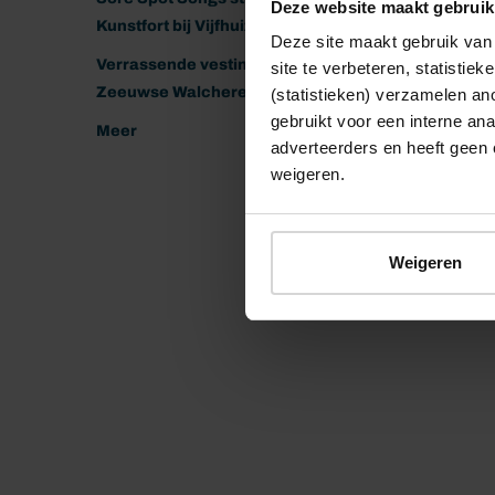
Deze website maakt gebruik
Kunstfort bij Vijfhuizen
Deze site maakt gebruik van 
Verrassende vestingen van het
site te verbeteren, statistie
Zeeuwse Walcheren
(statistieken) verzamelen a
gebruikt voor een interne ana
Meer
adverteerders en heeft geen 
weigeren.
Weigeren
© 2026 Stichting Forten Nederland