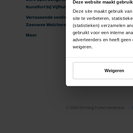
Deze website maakt gebruik
Kunstfort bij Vijfhuizen
Deze site maakt gebruik van 
Verrassende vestingen van het
site te verbeteren, statistie
Zeeuwse Walcheren
(statistieken) verzamelen a
gebruikt voor een interne ana
Meer
adverteerders en heeft geen 
weigeren.
Weigeren
© 2026 Stichting Forten Nederland