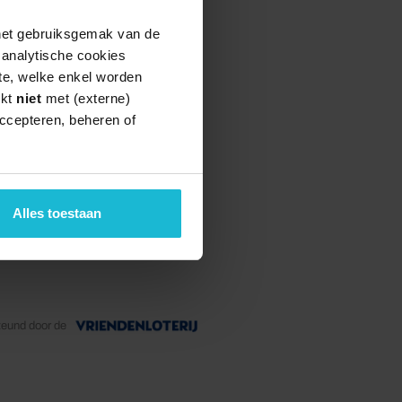
 het gebruiksgemak van de
e analytische cookies
te, welke enkel worden
rkt
niet
met (externe)
ccepteren, beheren of
Alles toestaan
teund door de