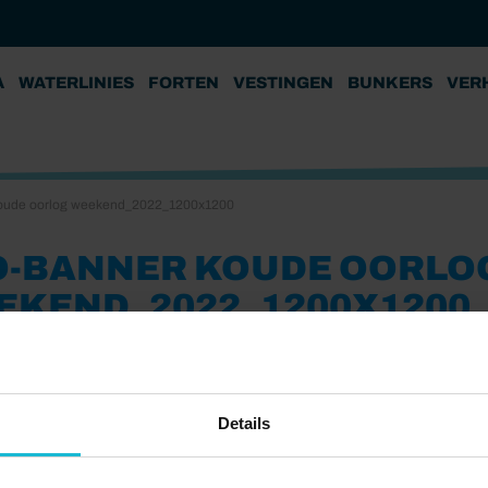
A
WATERLINIES
FORTEN
VESTINGEN
BUNKERS
VER
oude oorlog weekend_2022_1200x1200
O-BANNER KOUDE OORLO
EKEND_2022_1200X1200
2
Details