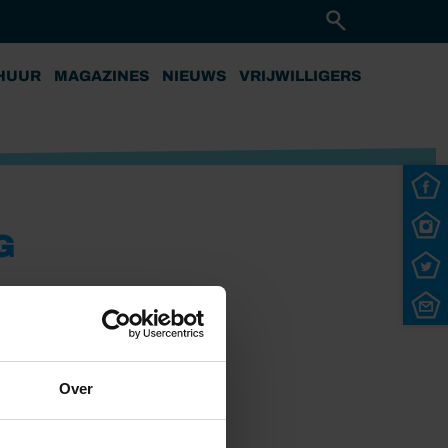
HUUR
MAGAZINES
NIEUWS
VRIJWILLIGERS
G
Over