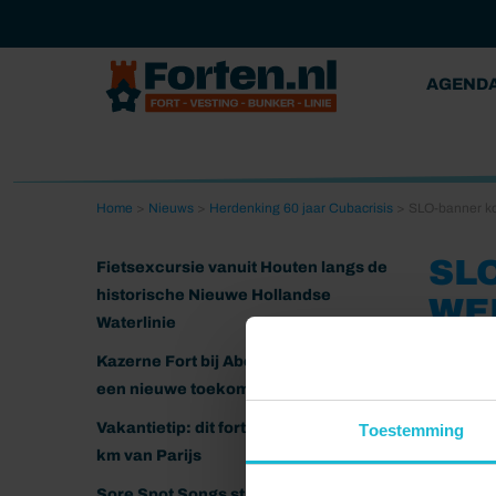
AGEND
Home
>
Nieuws
>
Herdenking 60 jaar Cubacrisis
>
SLO-banner k
SL
Fietsexcursie vanuit Houten langs de
historische Nieuwe Hollandse
WE
Waterlinie
07-10-202
Kazerne Fort bij Abcoude klaar voor
een nieuwe toekomst
Vakantietip: dit fort ligt nog geen 20
Toestemming
km van Parijs
Sore Spot Songs strijkt neer op het