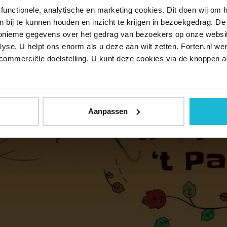
nformatie en aanmelden
functionele, analytische en marketing cookies. Dit doen wij om
 ’t Park is gratis toegankelijk. Voor enkele activiteiten is het no
ken bij te kunnen houden en inzicht te krijgen in bezoekgedrag. D
. Kijk voor het volledige programma, aanvangstijden en aanme
nonieme gegevens over het gedrag van bezoekers op onze websi
lyse. U helpt ons enorm als u deze aan wilt zetten. Forten.nl we
commerciële doelstelling. U kunt deze cookies via de knoppen a
Aanpassen