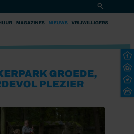
HUUR
MAGAZINES
NIEUWS
VRIJWILLIGERS
NKERPARK GROEDE,
DEVOL PLEZIER