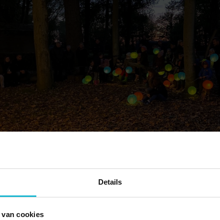
ste
apstok weet de kinderen te vermaken op zondag de 23
tijdens
er & Sister band voor de nodige gezelligheid rond ’t Hoofdkwart
en worden de lichtjes ontstoken voor de lampionnenoptocht. Ou
Details
heid.
 van cookies