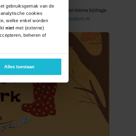
 het gebruiksgemak van de
dig vooraf aan te melden en wordt een kleine bijdrage
e analytische cookies
lden op de website:
www.groedepodium.nl
.
te, welke enkel worden
rkt
niet
met (externe)
ccepteren, beheren of
Alles toestaan