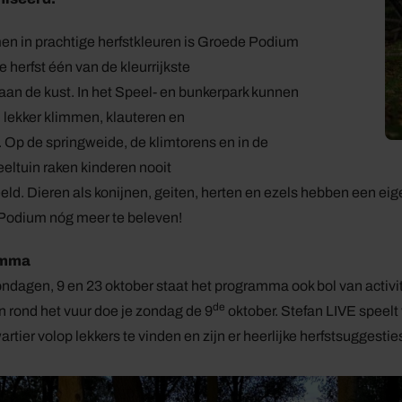
n in prachtige herfstkleuren is Groede Podium
e herfst één van de kleurrijkste
 aan de kust. In het Speel- en bunkerpark kunnen
 lekker klimmen, klauteren en
. Op de springweide, de klimtorens en in de
eltuin raken kinderen nooit
ld. Dieren als konijnen, geiten, herten en ezels hebben een eigen p
Podium nóg meer te beleven!
amma
ndagen, 9 en 23 oktober staat het programma ook bol van acti
de
n rond het vuur doe je zondag de 9
oktober. Stefan LIVE speelt 
rtier volop lekkers te vinden en zijn er heerlijke herfstsuggestie