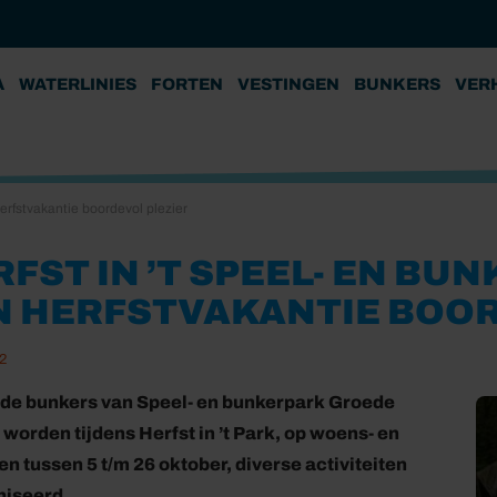
A
WATERLINIES
FORTEN
VESTINGEN
BUNKERS
VER
erfstvakantie boordevol plezier
RFST IN ’T SPEEL- EN BU
N HERFSTVAKANTIE BOOR
2
de bunkers van Speel- en bunkerpark Groede
worden tijdens Herfst in ’t Park, op woens- en
n tussen 5 t/m 26 oktober, diverse activiteiten
niseerd.