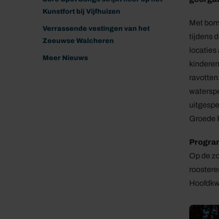
Kunstfort bij Vijfhuizen
Met bome
Verrassende vestingen van het
tijdens d
Zeeuwse Walcheren
locaties
Meer Nieuws
kinderen
ravotten
waterspe
uitgespee
Groede 
Progr
Op de zo
roostere
Hoofdkwa