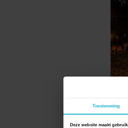
Lappie L
de Broth
gedoofd 
Toestemming
gezellig
Deze website maakt gebruik