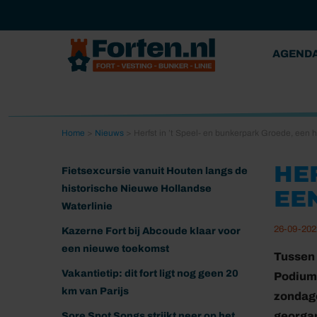
AGEND
Home
>
Nieuws
>
Herfst in ’t Speel- en bunkerpark Groede, een h
HE
Fietsexcursie vanuit Houten langs de
historische Nieuwe Hollandse
EE
Waterlinie
26-09-202
Kazerne Fort bij Abcoude klaar voor
een nieuwe toekomst
Tussen 
Vakantietip: dit fort ligt nog geen 20
Podium 
km van Parijs
zondage
georga
Sore Spot Songs strijkt neer op het