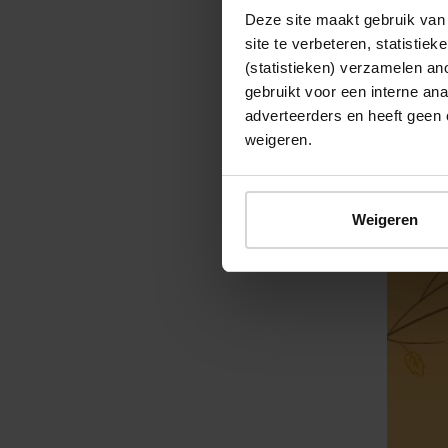
Meer i
Deze site maakt gebruik van 
Herfst in
site te verbeteren, statistie
gevraagd
(statistieken) verzamelen a
gebruikt voor een interne ana
adverteerders en heeft geen 
weigeren.
Weigeren