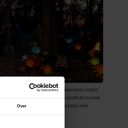
 haar interactief muziektheater, daarnaast zorgen
ier. Zodra het begint te schemeren wordt de muziek
ders gaan mee ter begeleiding en extra veel
Over