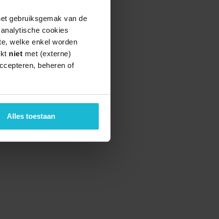
 het gebruiksgemak van de
e analytische cookies
te, welke enkel worden
rkt
niet
met (externe)
ccepteren, beheren of
Alles toestaan
teund door de