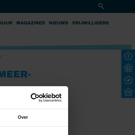
HUUR
MAGAZINES
NIEUWS
VRIJWILLIGERS
92
MEER-
2
Over