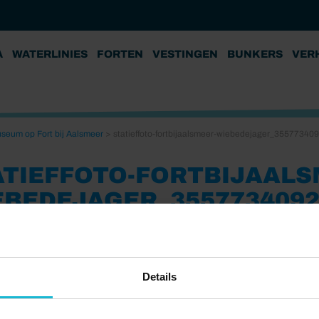
A
WATERLINIES
FORTEN
VESTINGEN
BUNKERS
VER
seum op Fort bij Aalsmeer
>
statieffoto-fortbijaalsmeer-wiebedejager_35577340
ATIEFFOTO-FORTBIJAALS
EBEDEJAGER_355773409
5
Details