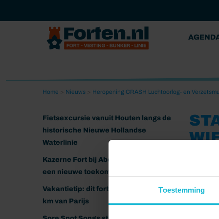
AGEND
Home
>
Nieuws
>
Heropening CRASH Luchtoorlog- en Verzetsmu
ST
Fietsexcursie vanuit Houten langs de
historische Nieuwe Hollandse
WI
Waterlinie
06-05-202
Kazerne Fort bij Abcoude klaar voor
een nieuwe toekomst
Vakantietip: dit fort ligt nog geen 20
Toestemming
km van Parijs
Sore Spot Songs strijkt neer op het