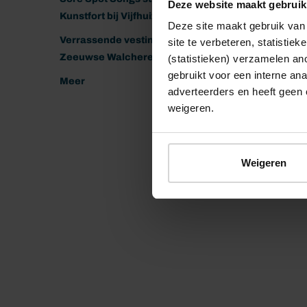
Deze website maakt gebruik
Kunstfort bij Vijfhuizen
Deze site maakt gebruik van 
Verrassende vestingen van het
site te verbeteren, statistie
Zeeuwse Walcheren
(statistieken) verzamelen a
gebruikt voor een interne ana
Meer
adverteerders en heeft geen 
weigeren.
Weigeren
© 2026 Stichting Forten Nederland