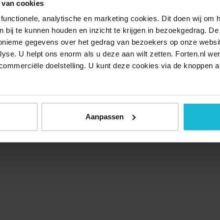
 van cookies
functionele, analytische en marketing cookies. Dit doen wij om
ken bij te kunnen houden en inzicht te krijgen in bezoekgedrag. D
nonieme gegevens over het gedrag van bezoekers op onze websi
lyse. U helpt ons enorm als u deze aan wilt zetten. Forten.nl we
commerciële doelstelling. U kunt deze cookies via de knoppen a
Aanpassen
Over ons
Doneer nu
Disclaimer
Contact
Forten.nl wordt onders