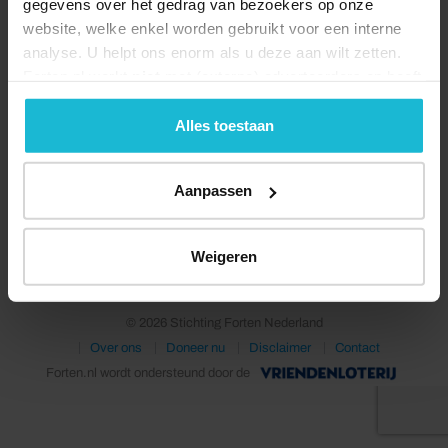
gegevens over het gedrag van bezoekers op onze
website, welke enkel worden gebruikt voor een interne
analyse. U helpt ons enorm als u deze aan wilt zetten.
Forten.nl werkt
niet
met (externe) adverteerders en heeft
geen commerciële doelstelling. U kunt deze cookies via
de knoppen accepteren, beheren of weigeren.
Alles toestaan
Aanpassen
Deel dit
Weigeren
© 2026 Stichting Forten Nederland
Over ons
Doneer nu
Disclaimer
Contact
Forten.nl wordt ondersteund door de