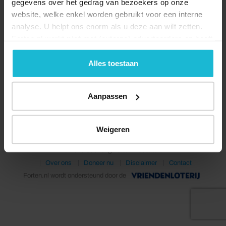
gegevens over het gedrag van bezoekers op onze
website, welke enkel worden gebruikt voor een interne
analyse. U helpt ons enorm als u deze aan wilt zetten.
Forten.nl werkt
niet
met (externe) adverteerders en heeft
geen commerciële doelstelling. U kunt deze cookies via
de knoppen accepteren, beheren of weigeren.
Alles toestaan
Deel dit
Aanpassen
Weigeren
© 2026 Stichting Forten Nederland
Over ons
Doneer nu
Disclaimer
Contact
Forten.nl wordt ondersteund door de