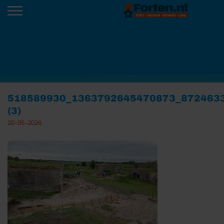
518589930_1363792645470873_872463
(3)
20-05-2026