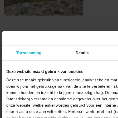
Deel dit
Toestemming
Details
© 2026 Stichting Forten Nederland
Deze website maakt gebruik van cookies
Over ons
Doneer nu
Disclaimer
Contact
Forten.nl wordt ondersteund door de
Deze site maakt gebruik van functionele, analytische en mark
doen wij om het gebruiksgemak van de site te verbeteren, stat
kunnen houden en inzicht te krijgen in bezoekgedrag. De ana
(statistieken) verzamelen anonieme gegevens over het gedr
onze website, welke enkel worden gebruikt voor een interne 
enorm als u deze aan wilt zetten. Forten.nl werkt
niet
met (ex
en heeft geen commerciële doelstelling. U kunt deze cookie