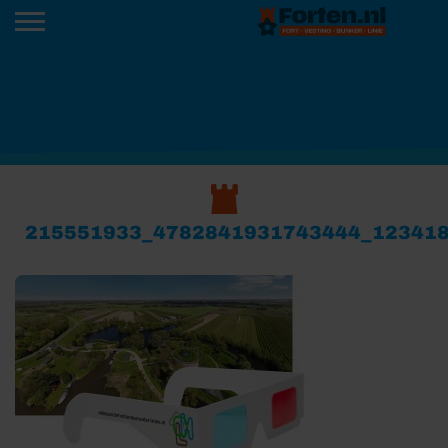
215551933_4782841931743444_12341