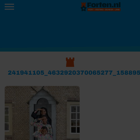
241941105_4632920370065277_15889