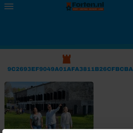
9C2693EF9049A01AFA3811B26CFBCB