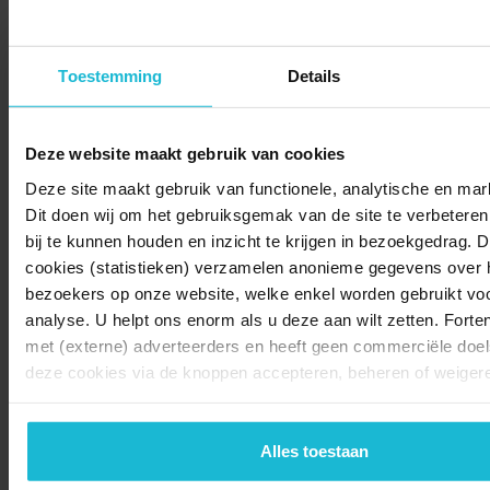
Toestemming
Details
Deze website maakt gebruik van cookies
Deze site maakt gebruik van functionele, analytische en mar
© 2026 Stichting Forten Nederland
Dit doen wij om het gebruiksgemak van de site te verbeteren,
Over ons
Doneer nu
Disclaimer
Contact
bij te kunnen houden en inzicht te krijgen in bezoekgedrag. 
Forten.nl wordt ondersteund door de
cookies (statistieken) verzamelen anonieme gegevens over 
bezoekers op onze website, welke enkel worden gebruikt voo
analyse. U helpt ons enorm als u deze aan wilt zetten. Forte
met (externe) adverteerders en heeft geen commerciële doels
deze cookies via de knoppen accepteren, beheren of weiger
Alles toestaan