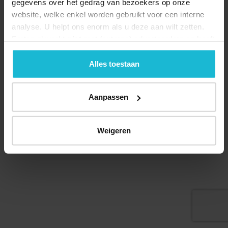
gegevens over het gedrag van bezoekers op onze
website, welke enkel worden gebruikt voor een interne
analyse. U helpt ons enorm als u deze aan wilt zetten.
Forten.nl werkt
niet
met (externe) adverteerders en heeft
geen commerciële doelstelling. U kunt deze cookies via
de knoppen accepteren, beheren of weigeren.
Alles toestaan
Aanpassen
© 2026 Stichting Forten Nederland
Over ons
Doneer nu
Disclaimer
Contact
Weigeren
Forten.nl wordt ondersteund door de