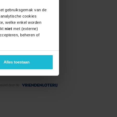
 het gebruiksgemak van de
e analytische cookies
te, welke enkel worden
rkt
niet
met (externe)
ccepteren, beheren of
Alles toestaan
teund door de