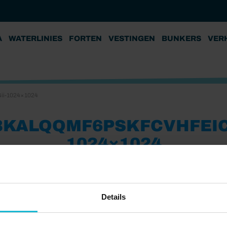
A
WATERLINIES
FORTEN
VESTINGEN
BUNKERS
VER
i-1024×1024
ALQQMF6PSKFCVHFEICY
1024×1024
Details