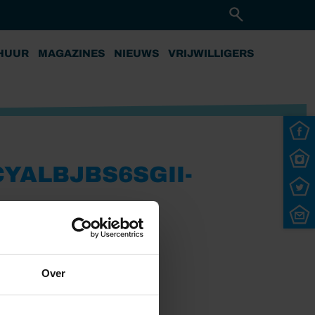
HUUR
MAGAZINES
NIEUWS
VRIJWILLIGERS
ALBJBS6SGII-
Over