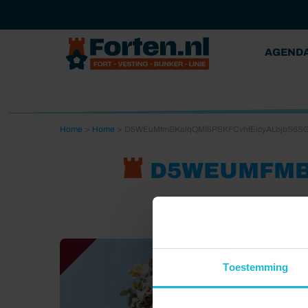
AGEND
Home
>
Home
>
D5WEuMfmBKalqQMf6PSKFCvhfEicyALbjbS6SGi
D5WEUMFMBK
Toestemming