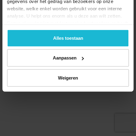
gegevens over het gedrag van bezoekers op onze
website, welke enkel worden gebruikt voor een interne
analyse. U helpt ons enorm als u deze aan wilt zetten.
Forten.nl werkt
niet
met (externe) adverteerders en heeft
geen commerciële doelstelling. U kunt deze cookies via
de knoppen accepteren, beheren of weigeren.
Alles toestaan
Aanpassen
© 2026 Stichting Forten Nederland
Over ons
Doneer nu
Disclaimer
Contact
Forten.nl wordt ondersteund door de
Weigeren