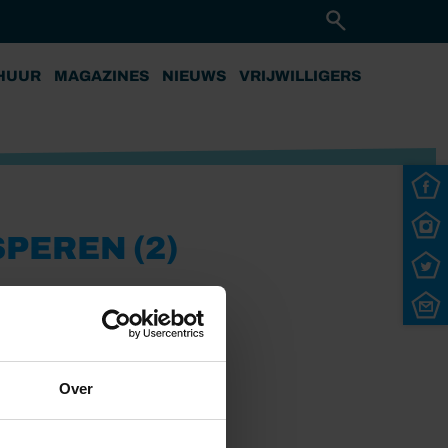
HUUR
MAGAZINES
NIEUWS
VRIJWILLIGERS
EREN (2)
Over