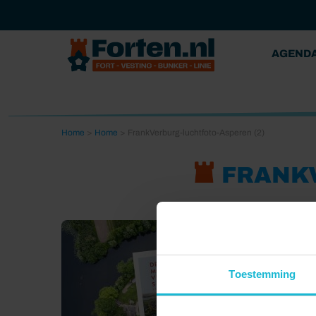
AGEND
Home
>
Home
>
FrankVerburg-luchtfoto-Asperen (2)
FRANKV
Toestemming