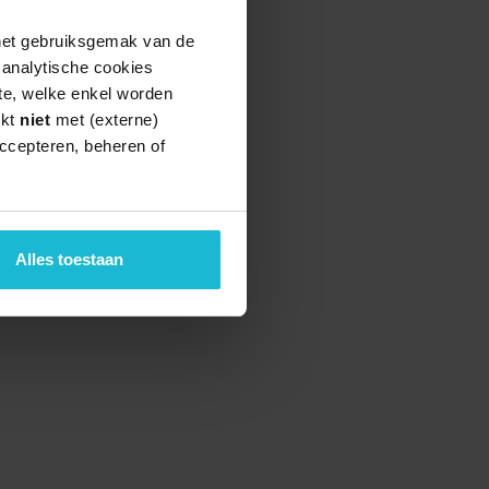
 het gebruiksgemak van de
e analytische cookies
te, welke enkel worden
rkt
niet
met (externe)
ccepteren, beheren of
teund door de
Alles toestaan