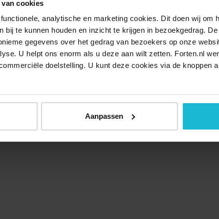
 van cookies
functionele, analytische en marketing cookies. Dit doen wij om
ken bij te kunnen houden en inzicht te krijgen in bezoekgedrag. D
nonieme gegevens over het gedrag van bezoekers op onze websi
lyse. U helpt ons enorm als u deze aan wilt zetten. Forten.nl we
commerciële doelstelling. U kunt deze cookies via de knoppen a
Over ons
Doneer nu
Disclaimer
Contact
Forten.nl wordt onders
Aanpassen