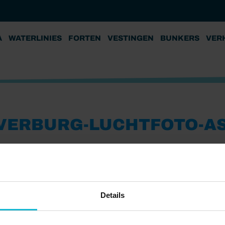
A
WATERLINIES
FORTEN
VESTINGEN
BUNKERS
VER
ERBURG-LUCHTFOTO-ASP
Details